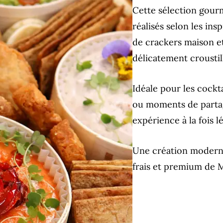
Cette sélection gour
réalisés selon les i
de crackers maison e
délicatement croustil
Idéale pour les cockta
ou moments de partag
expérience à la fois l
Une création moderne
frais et premium de 